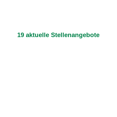
über die Unterschrift des Arbeitsvertrags bis zu deinem
ersten Tag im Team und darüber hinaus.
Dein Weg beginnt hier
19 aktuelle Stellenangebote