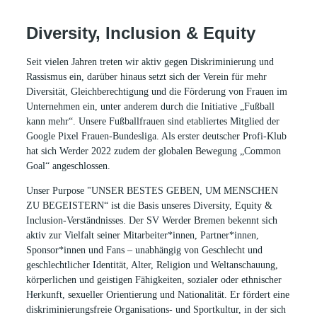
Gründen und mit Wirkung für die Zukunft, widerrufen werden.
Informationen zum Datenschutz finden Sie
hier
Diversity, Inclusion & Equity
Abschicken
Seit vielen Jahren treten wir aktiv gegen Diskriminierung und
Rassismus ein, darüber hinaus setzt sich der Verein für mehr
Diversität, Gleichberechtigung und die Förderung von Frauen im
Unternehmen ein, unter anderem durch die Initiative „Fußball
kann mehr“. Unsere Fußballfrauen sind etabliertes Mitglied der
Google Pixel Frauen-Bundesliga. Als erster deutscher Profi-Klub
hat sich Werder 2022 zudem der globalen Bewegung „Common
Goal“ angeschlossen.
Unser Purpose "UNSER BESTES GEBEN, UM MENSCHEN
ZU BEGEISTERN“ ist die Basis unseres Diversity, Equity &
Inclusion-Verständnisses. Der SV Werder Bremen bekennt sich
aktiv zur Vielfalt seiner Mitarbeiter*innen, Partner*innen,
Sponsor*innen und Fans – unabhängig von Geschlecht und
geschlechtlicher Identität, Alter, Religion und Weltanschauung,
körperlichen und geistigen Fähigkeiten, sozialer oder ethnischer
Herkunft, sexueller Orientierung und Nationalität. Er fördert eine
diskriminierungsfreie Organisations- und Sportkultur, in der sich