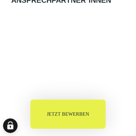
ANSPRECHPARTNER*INNEN
JETZT BEWERBEN
Finja Meyer-Thormann
Referentin Recruiting & Employer Branding