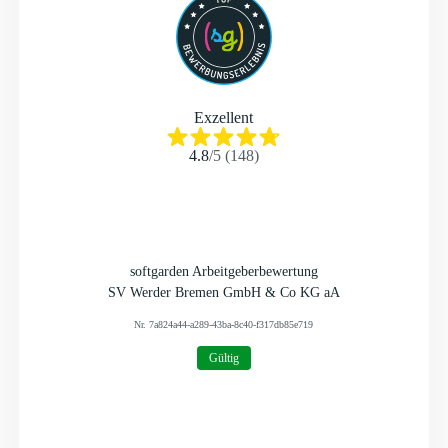
Exzellent
4.8
/
5
(
148
)
softgarden Arbeitgeberbewertung
SV Werder Bremen GmbH & Co KG aA
Nr.
7a824a44-a289-43ba-8c40-f317db85e719
Gültig