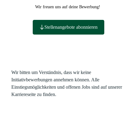
Wir freuen uns auf deine Bewerbung!
Stellenangebote abonnieren
Wir bitten um Verständnis, dass wir keine
Initiativbewerbungen annehmen können. Alle
Einstiegsmöglichkeiten und offenen Jobs sind auf unserer
Karriereseite zu finden.
Ja, ich möchte über neue Stellenangebote informiert werden. Zu
diesem Zweck stimme ich der Verarbeitung meiner Daten für das
JobAbo zu. Diese Zustimmung kann jederzeit, ohne Angabe von